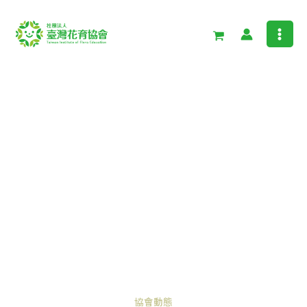
跳
至
主
要
內
容
協會動態