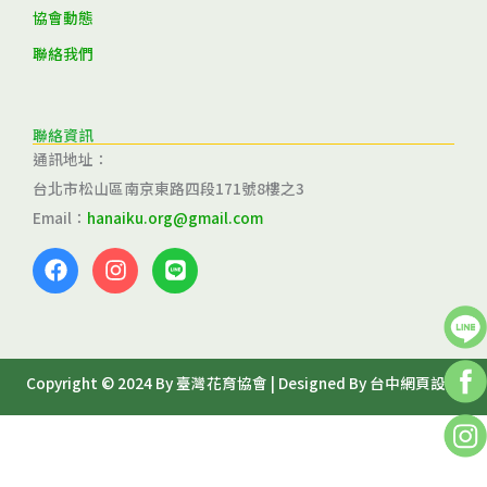
協會動態
聯絡我們
聯絡資訊
通訊地址：
台北市松山區南京東路四段171號8樓之3
Email：
hanaiku.org@gmail.com
F
I
L
a
n
i
c
s
n
e
t
e
b
a
o
g
Copyright © 2024 By 臺灣花育協會 | Designed By
台中網頁設計
o
r
k
a
m