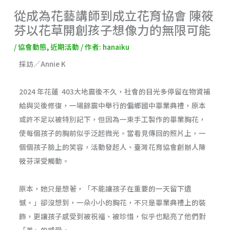
從成為花藝講師到成立花育協會 陳筱
芬以花草開創孩子想像力的無限可能
/
協會動態
,
近期活動
/ 作者:
hanaiku
採訪／Annie K
2024 年花蓮 403大地震後不久，社會的目光多停留在物資補
給與災後修復，一場餘震中舉行的偏鄉國中畢業典禮，原本
或許不足以被特別記下，但因為一束手工製作的畢業胸花，
使每個孩子的胸前似乎泛起微光。當看見傳回的照片上，一
個個孩子臉上的笑容，活動發起人、臺灣花育協會創辦人陳
筱芬深受觸動。
原本，她只是想著，「不能讓孩子在重要的一天留下遺
憾。」卻沒想到，一朵小小的胸花，不只是畢業典禮上的裝
飾，更讓孩子感受到被祝福、被珍惜，似乎也點亮了他們對