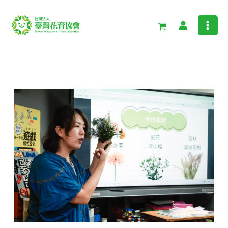
跳
至
主
要
內
容