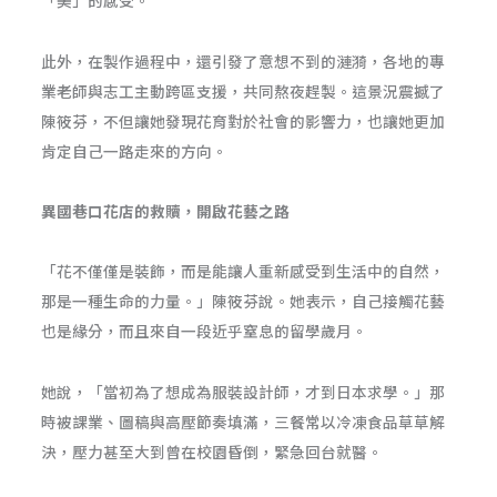
「美」的感受。
此外，在製作過程中，還引發了意想不到的漣漪，各地的專
業老師與志工主動跨區支援，共同熬夜趕製。這景況震撼了
陳筱芬，不但讓她發現花育對於社會的影響力，也讓她更加
肯定自己一路走來的方向。
異國巷口花店的救贖，開啟花藝之路
「花不僅僅是裝飾，而是能讓人重新感受到生活中的自然，
那是一種生命的力量。」陳筱芬說。她表示，自己接觸花藝
也是緣分，而且來自一段近乎窒息的留學歲月。
她說，「當初為了想成為服裝設計師，才到日本求學。」那
時被課業、圖稿與高壓節奏填滿，三餐常以冷凍食品草草解
決，壓力甚至大到曾在校園昏倒，緊急回台就醫。