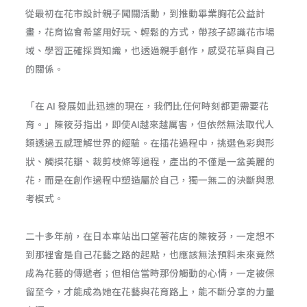
從最初在花市設計親子闖關活動，到推動畢業胸花公益計
畫，花育協會希望用好玩、輕鬆的方式，帶孩子認識花市場
域、學習正確採買知識，也透過親手創作，感受花草與自己
的關係。
「在 AI 發展如此迅速的現在，我們比任何時刻都更需要花
育。」陳筱芬指出，即使AI越來越厲害，但依然無法取代人
類透過五感理解世界的經驗。在插花過程中，挑選色彩與形
狀、觸摸花瓣、裁剪枝條等過程，產出的不僅是一盆美麗的
花，而是在創作過程中塑造屬於自己，獨一無二的決斷與思
考模式。
二十多年前，在日本車站出口望著花店的陳筱芬，一定想不
到那裡會是自己花藝之路的起點，也應該無法預料未來竟然
成為花藝的傳遞者；但相信當時那份觸動的心情，一定被保
留至今，才能成為她在花藝與花育路上，能不斷分享的力量