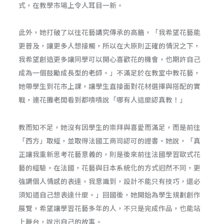
式，在教學市場上令人耳目一新。
此外，她打破了以往花藝講究傳承的高牆，「我希望花藝能
更普及，讓更多人想接觸，所以在大原則正確的情況之下，
我希望創造更多讓同學可以開心喜歡花的機會，也期許自己
成為一個鼓勵成長型的老師。」不滿足於在教室中教花藝，
她帶學生到花市上課，讓學生直接面對花材選擇與搭配的實
戰，連花攤老闆看到都嘖嘖說「哪有人這麼認真教！」
教而知不足，她沒有因學生的崇拜與喜愛而滿足，而是前往
「西方」取經，並取得法國工商司認可的證書。她說，「真
正讓我重新思考花藝意義的，則是後來前往法國學習歐式花
藝的經驗。在法國，花藝與日本系統化的方式迥然不同，更
強調個人情感的表達。我意識到，設計不能只有技巧，還必
須知道自己想表達什麼。」回國後，她開始為學生規劃創作
展覽，希望讓學習花藝多年的人，不只是完成作品，也能站
上舞台，說出自己的故事。