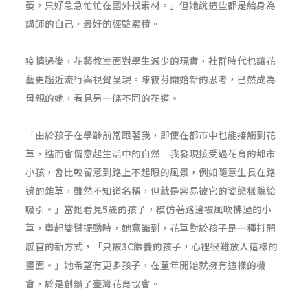
萎，只好急急忙忙在國外找素材。」但她說這些都是給身為
講師的自己，最好的經驗累積。
疫情過後，花藝教室面對學生減少的現實，社群時代也讓花
藝更趨近流行與視覺呈現。陳筱芬開始新的思考，已然成為
母親的她，看見另一條不同的花道。
「由於孩子在學齡前常跟著我，即使在都市中也能接觸到花
草，進而會留意起生活中的自然。我發現接受過花育的都市
小孩，會比較留意到路上不起眼的風景，例如隨意生長在路
邊的雜草，雖然不知道名稱，但就是容易被它的姿態樣貌給
吸引。」當她看見5歲的孩子，模仿著路邊被風吹拂過的小
草，舉起雙臂擺動時，她意識到，花草對於孩子是一種打開
感官的新方式，「只被3C餵養的孩子，心裡很難放入這樣的
畫面。」她希望有更多孩子，在童年開始就擁有這樣的機
會，於是創辦了臺灣花育協會。