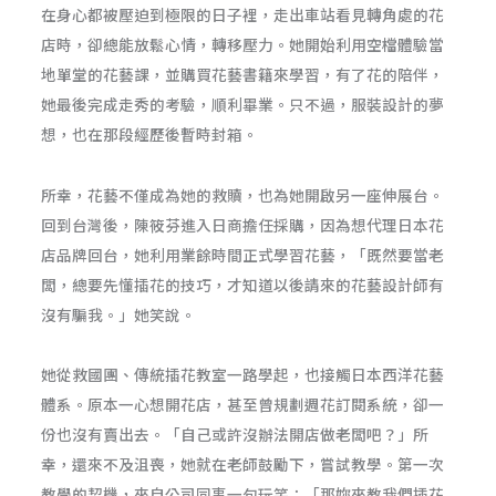
在身心都被壓迫到極限的日子裡，走出車站看見轉角處的花
店時，卻總能放鬆心情，轉移壓力。她開始利用空檔體驗當
地單堂的花藝課，並購買花藝書籍來學習，有了花的陪伴，
她最後完成走秀的考驗，順利畢業。只不過，服裝設計的夢
想，也在那段經歷後暫時封箱。
所幸，花藝不僅成為她的救贖，也為她開啟另一座伸展台。
回到台灣後，陳筱芬進入日商擔任採購，因為想代理日本花
店品牌回台，她利用業餘時間正式學習花藝，「既然要當老
闆，總要先懂插花的技巧，才知道以後請來的花藝設計師有
沒有騙我。」她笑說。
她從救國團、傳統插花教室一路學起，也接觸日本西洋花藝
體系。原本一心想開花店，甚至曾規劃週花訂閱系統，卻一
份也沒有賣出去。「自己或許沒辦法開店做老闆吧？」所
幸，還來不及沮喪，她就在老師鼓勵下，嘗試教學。第一次
教學的契機，來自公司同事一句玩笑：「那妳來教我們插花