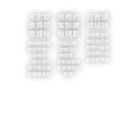
不定期
團體的
花育講
會員花
客製課
師培訓
育課程
程規劃
針對希望能
夠成為花育
提供給零經
相關幼教/
教學一員的
驗的平常少
空間/公司
同伴們，規
接觸的
團體等，
劃系統學習
一般大眾及
針對年齡層
親子等有趣
提案適合的
的體驗課程
教案