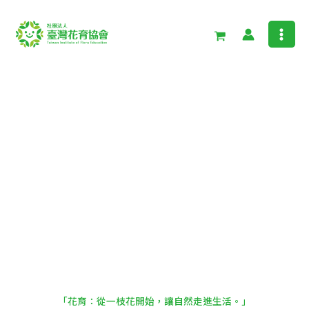
跳
至
主
要
內
容
「花育：從一枝花開始，讓自然走進生活。」