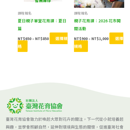
種
種
暫無庫存
款
款
課程報名
課程報名
式。
式。
夏日親子單堂花育課：夏日
親子花育課：2026 花市闖
可
可
篇
關活動
在
在
選擇規
選擇
NT$
650
–
NT$
850
NT$
900
–
NT$
1,000
產
產
格
規格
品
品
頁
頁
面
面
選
選
擇
擇
選
選
項
項
臺灣花育協會致力於喚起大眾對花卉的關注，下一代從小就培養起
興趣，並學會照顧自然，延伸對環境與生態的關懷，促進臺灣社會