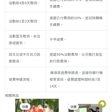
活動前4至6天取消：
手續費。
退還已付費用的30%，並扣除轉帳
活動前1至3天取消：
手續費。
活動當天取消、未出
不予退費。
席或遲到：
因天災或不可抗力因
退還90%活動費用，以分擔已發生
素取消：
的行政費用。
需填寫退費申請表，並提供銀行帳
退費申請流程：
號等資訊，退費處理時間約為7至
14天。
相關商品
價
價
此
此
格
格
特價
特價
特價
特價
產
產
範
範