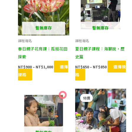
圍：
圍：
品
品
NT$900
NT$650
到
到
有
有
NT$1,000
NT$850
多
多
種
種
暫無庫存
暫無庫存
款
款
課程報名
課程報名
式。
式。
春日親子花育課：孤挺花田
夏日親子課程：海獅說，歷
可
可
探索
史篇
在
在
選擇
選擇規
NT$
900
–
NT$
1,000
NT$
650
–
NT$
850
產
產
規格
格
品
品
頁
頁
價
價
面
面
此
此
格
格
特價
特價
選
選
產
產
範
範
圍：
圍：
擇
擇
品
品
NT$650
NT$900
到
到
選
選
有
有
NT$850
NT$1,000
項
項
多
多