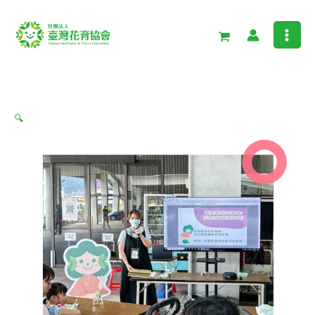
跳
花
至
育
主
講
要
師
內
培
容
訓
🔍
課
程-
正
式
課
數
量