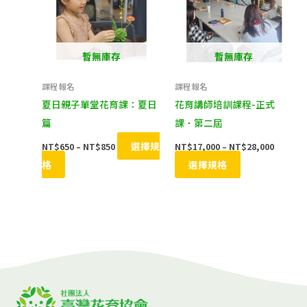
品
品
NT$650
NT$17,
到
到
選
選
有
有
NT$850
NT$28,
項
項
多
多
種
種
暫無庫存
暫無庫存
款
款
課程報名
課程報名
式。
式。
夏日親子單堂花育課：夏日
花育講師培訓課程-正式
可
可
篇
課．第二屆
在
在
選擇規
NT$
650
–
NT$
850
NT$
17,000
–
NT$
28,000
產
產
格
選擇規格
品
品
頁
頁
面
面
選
選
擇
擇
選
選
項
項