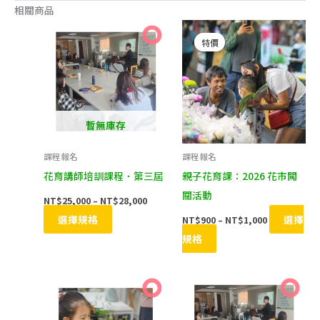
相關商品
價
價
此
此
格
格
特價
特價
產
產
範
範
圍：
圍：
品
品
NT$25,000
NT$900
到
到
有
有
NT$28,000
NT$1,000
多
多
種
種
暫無庫存
款
款
課程報名
課程報名
式。
式。
花育講師培訓課程．第三屆
親子花育課：2026 花市闖
可
可
關活動
NT$
25,000
–
NT$
28,000
在
在
選擇規格
選擇
NT$
900
–
NT$
1,000
產
產
規格
品
品
頁
頁
價
價
面
面
此
此
格
格
選
選
產
產
範
範
圍：
圍：
擇
擇