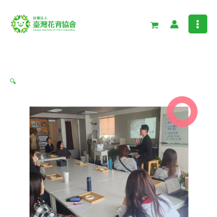
跳
花
至
育
主
講
要
師
內
培
容
訓
🔍
課
程．
第
四
屆
數
量